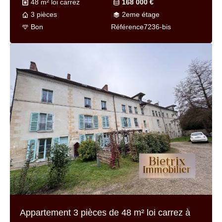
48 m² loi carrez
168 000 €
3 pièces
2eme étage
Bon
Référence
7236-bis
Appartement 3 pièces de
48 m² loi carrez
à