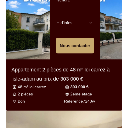
+ d'infos
Nous contacter
Appartement 2 pièces de
48 m² loi carrez
à
lisle-adam au prix de
303 000 €
48 m² loi carrez
303 000 €
2 pièces
2eme étage
Bon
Référence
7240w