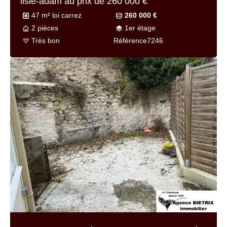
lisle-adam au prix de
260 000 €
47 m² loi carrez
260 000 €
2 pièces
1er étage
Très bon
Référence
7246