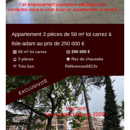
Appartement 3 pièces de
58 m² loi carrez
à
lisle-adam au prix de
250 000 €
58 m² loi carrez
250 000 €
3 pièces
Rez de chaussée
Très bon
Référence
s6813v
EXCLUSIVITÉ