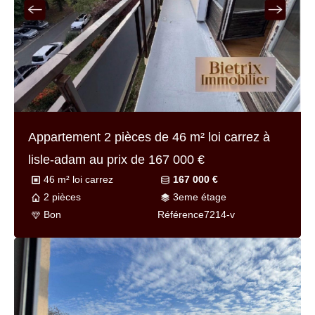
Appartement 2 pièces de
46 m² loi carrez
à
lisle-adam au prix de
167 000 €
46 m² loi carrez
167 000 €
2 pièces
3eme étage
Bon
Référence
7214-v