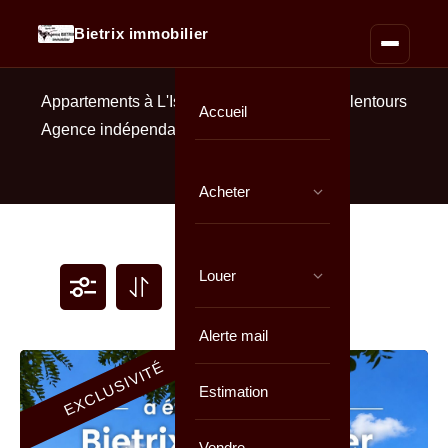
Bietrix immobilier
Appartements à L'Isle-Adam & Parmain et alentours
Accueil
Agence indépendante = honoraires réduits
Acheter
Louer
Alerte mail
EXCLUSIVITÉ
Estimation
Vendre