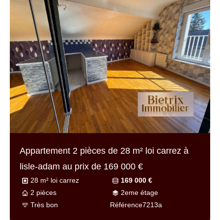
Appartement 2 pièces de
28 m² loi carrez
à
lisle-adam au prix de
169 000 €
28 m² loi carrez
169 000 €
2 pièces
2eme étage
Très bon
Référence
7213a