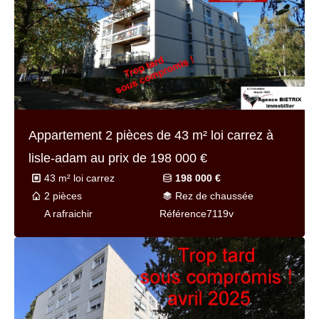
Appartement 2 pièces de
43 m² loi carrez
à
lisle-adam au prix de
198 000 €
43 m² loi carrez
198 000 €
2 pièces
Rez de chaussée
A rafraichir
Référence
7119v