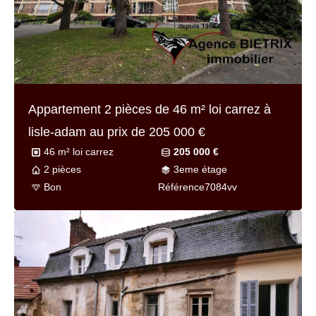
Appartement 2 pièces de
46 m² loi carrez
à
lisle-adam au prix de
205 000 €
46 m² loi carrez
205 000 €
2 pièces
3eme étage
Bon
Référence
7084vv