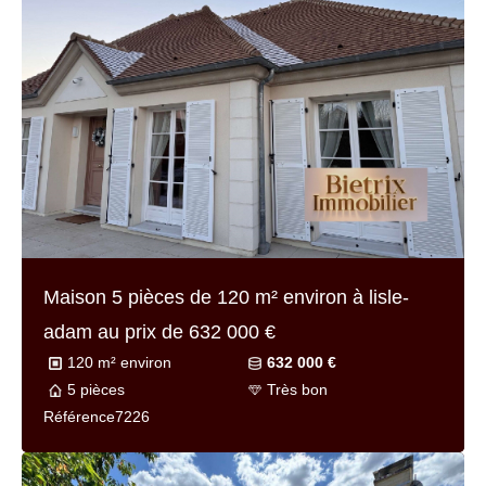
Maison 8 pièces de
200 m² environ
à presles
au prix de
644 000 €
200 m² environ
644 000 €
8 pièces
En cours de rédaction
Référence
7229