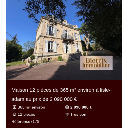
Maison 5 pièces de
110 m² environ
à parmain
au prix de
310 000 €
110 m² environ
310 000 €
5 pièces
Bon
Référence
6956v