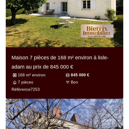
Maison 7 pièces de
112 m² environ
à lisle-
adam au prix de
449 000 €
112 m² environ
449 000 €
7 pièces
Bon
Référence
7197bis