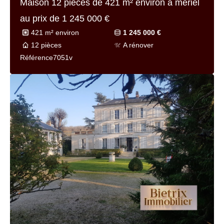
Maison 7 pièces de
215 m² environ
à lisle-
adam au prix de
1 031 000 €
215 m² environ
1 031 000 €
7 pièces
Très bon
Référence
7196