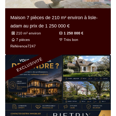
Maison 12 pièces de
421 m² environ
à meriel
au prix de
1 245 000 €
421 m² environ
1 245 000 €
12 pièces
A rénover
Référence
7051v