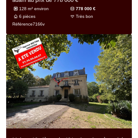
Maison 5 pièces de
120 m² environ
à lisle-
adam au prix de
632 000 €
120 m² environ
632 000 €
5 pièces
Très bon
Référence
7226