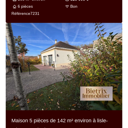
adam au prix de
845 000 €
168 m² environ
845 000 €
7 pièces
Bon
Référence
7253