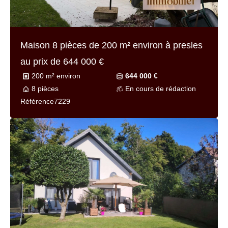
Maison 6 pièces de
148 m² environ
à lisle-
adam au prix de
659 000 €
148 m² environ
659 000 €
6 pièces
Refait à neuf
Référence
7257