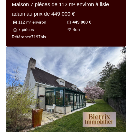
Maison 9 pièces de
247 m² environ
à
valmondois au prix de
749 000 €
247 m² environ
749 000 €
9 pièces
Bon
Référence
7176-1
EXCLUSIVITÉ