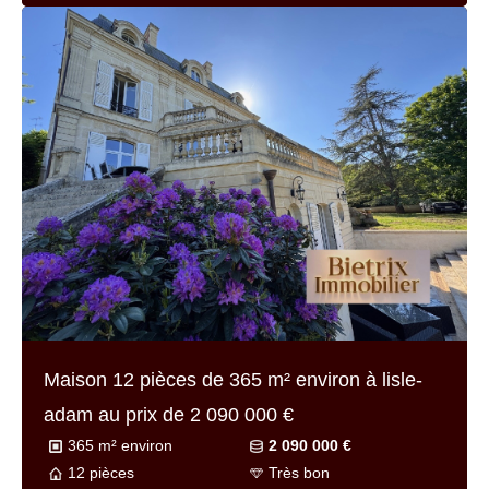
5 pièces
Très bon
Référence
7218-b
Maison 5 pièces de
110 m² environ
à
champagne-sur-oise au prix de
449 000 €