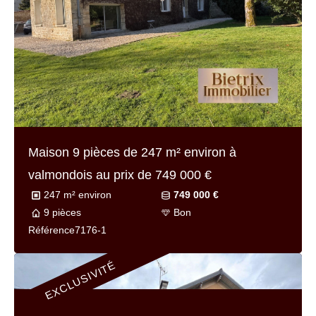
4 pièces
A rénover
Référence
7102-bis
Maison 4 pièces de
81 m² environ
à parmain
au prix de
240 000 €