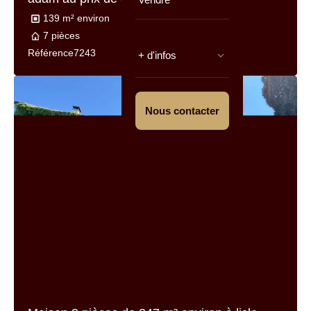
+ d'infos
Nous contacter
Maison 7 pièces de
139 m² environ
à lisle-
adam au prix de
828 000 €
139 m² environ
828 000 €
7 pièces
Très bon
Référence
7243