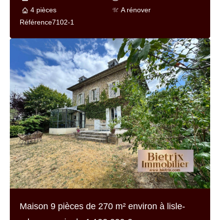
Maison 8 pièces de
190 m² environ
à lisle-
adam au prix de
595 000 €
190 m² environ
595 000 €
8 pièces
En cours de rédaction