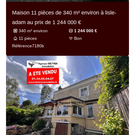
Maison 12 pièces de
365 m² environ
à lisle-
adam au prix de
2 090 000 €
365 m² environ
2 090 000 €
12 pièces
Très bon
Référence
7179f