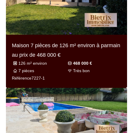
Maison 6 pièces de
128 m² environ
à lisle-
adam au prix de
778 000 €
128 m² environ
778 000 €
6 pièces
Très bon
Référence
7166v