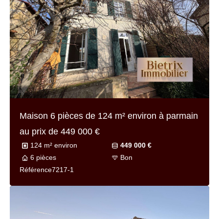
Maison 8 pièces de
200 m² environ
à lisle-
adam au prix de
644 000 €
200 m² environ
644 000 €
8 pièces
En cours de rédaction
Référence
7229-bis