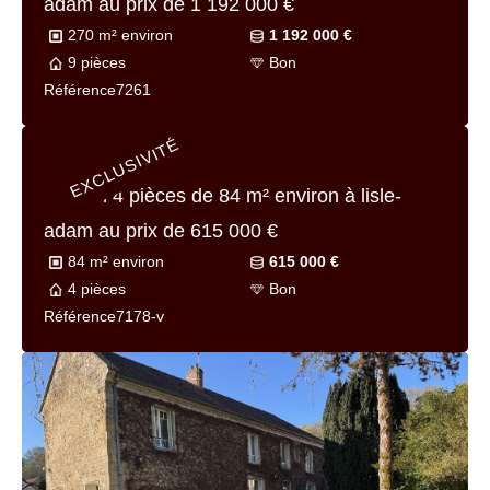
Référence
7143bv
Maison 4 pièces de
81 m² environ
à lisle-
adam-proche au prix de
240 000 €
81 m² environ
240 000 €