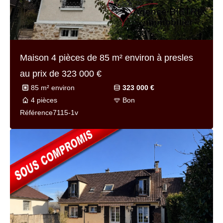
Maison 5 pièces de
142 m² environ
à lisle-
adam au prix de
745 000 €
142 m² environ
745 000 €
5 pièces
Bon
Référence
7215f