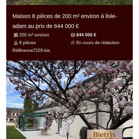
Maison 5 pièces de
85 m² environ
à lisle-
adam au prix de
396 000 €
85 m² environ
396 000 €
5 pièces
Très bon
Référence
7241-bis