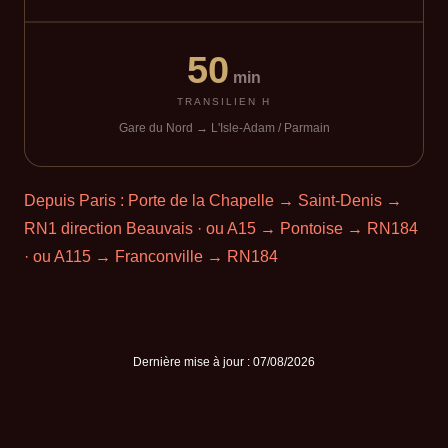
50
min
TRANSILIEN H
Gare du Nord → L'Isle-Adam / Parmain
Depuis Paris :
Porte de la Chapelle → Saint-Denis →
RN1
direction Beauvais · ou
A15
→ Pontoise → RN184
· ou
A115
→ Franconville → RN184
Dernière mise à jour :
07/08/2026