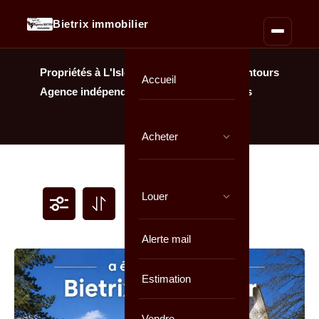
Bietrix immobilier
Propriétés à L'Isle-Adam & Parmain et alentours
Accueil
Agence indépendante = honoraires réduits
Acheter
Louer
Alerte mail
Estimation
Vendre