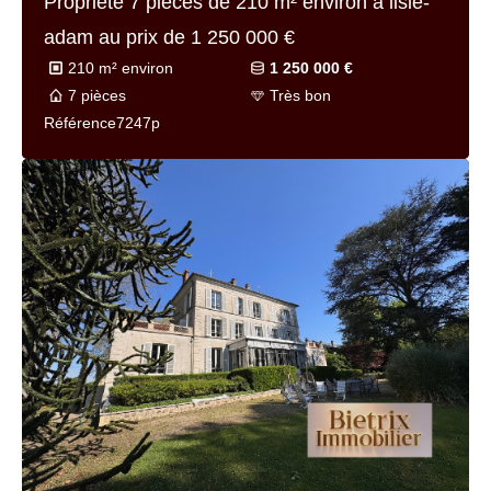
Propriété 7 pièces de
210 m² environ
à lisle-
adam au prix de
1 250 000 €
210 m² environ
1 250 000 €
7 pièces
Très bon
Référence
7247p