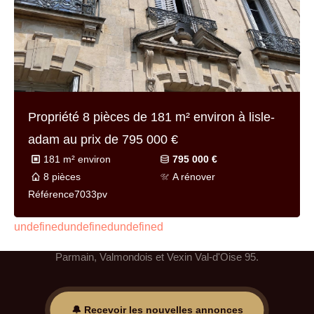
Propriété 8 pièces de
181 m² environ
à lisle-
adam au prix de
795 000 €
181 m² environ
795 000 €
8 pièces
A rénover
Référence
7033pv
Propriétés à vendre à
L'Isle-Adam & Parmain et alentours 95 Val-d'Oise
undefinedundefinedundefined
Les plus belles propriétés du secteur L'Isle-Adam,
Parmain, Valmondois et Vexin Val-d'Oise 95.
🔔 Recevoir les nouvelles annonces