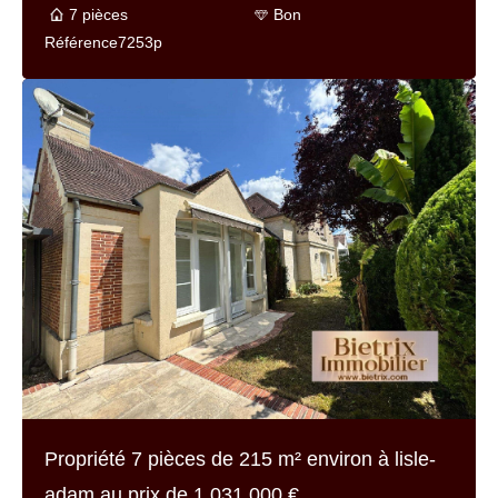
7 pièces
Bon
Référence
7253p
Propriété 7 pièces de
215 m² environ
à lisle-
adam au prix de
1 031 000 €