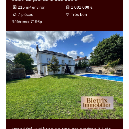
215 m² environ
1 031 000 €
7 pièces
Très bon
Référence
7196p