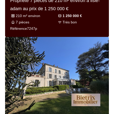
Propriété 7 pièces de
210 m² environ
à lisle-
adam au prix de
1 250 000 €
210 m² environ
1 250 000 €
7 pièces
Très bon
Référence
7247p