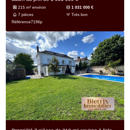
215 m² environ
1 031 000 €
7 pièces
Très bon
Référence
7196p