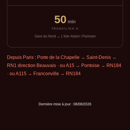
50
min
TRANSILIEN H
Gare du Nord → L'Isle-Adam / Parmain
Depuis Paris :
Porte de la Chapelle → Saint-Denis →
RN1
direction Beauvais · ou
A15
→ Pontoise → RN184
· ou
A115
→ Franconville → RN184
Dernière mise à jour :
08/08/2026