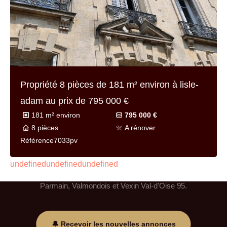
Propriété 8 pièces de
181 m² environ
à lisle-
adam au prix de
795 000 €
181 m² environ
795 000 €
8 pièces
A rénover
Référence
7033pv
Propriétés à vendre à
L'Isle-Adam & Parmain et alentours 95 Val-d'Oise
undefinedundefinedundefined
Les plus belles propriétés du secteur L'Isle-Adam,
Parmain, Valmondois et Vexin Val-d'Oise 95.
🔔 Recevoir les nouvelles annonces