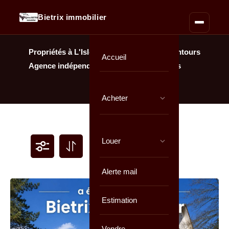
Bietrix immobilier
Propriétés à L'Isle-Adam & Parmain et alentours
Accueil
Agence indépendante = honoraires réduits
Acheter
Louer
Alerte mail
Estimation
Vendre