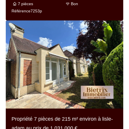
7 pièces
Bon
Référence
7253p
Propriété 7 pièces de
215 m² environ
à lisle-
adam au prix de
1 031 000 €