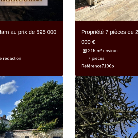
adam au prix de
595 000
Propriété 7 pièces de
2
000 €
215 m² environ
e rédaction
7 pièces
Référence
7196p