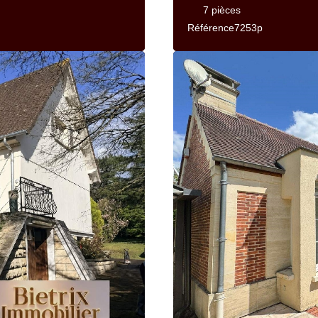
7 pièces
Référence
7253p