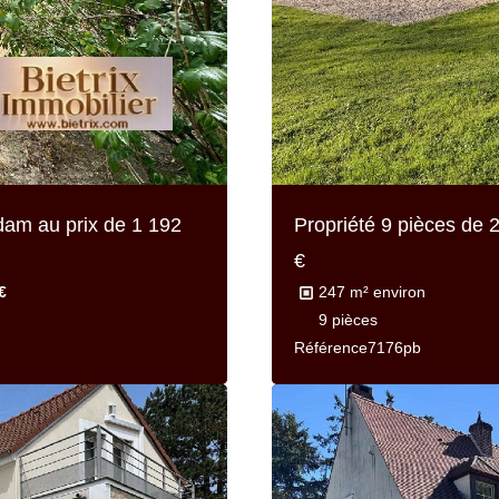
adam au prix de
1 192
Propriété 9 pièces de
2
€
€
247 m² environ
9 pièces
Référence
7176pb