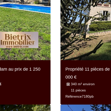
adam au prix de
1 250
Propriété 11 pièces de
000 €
€
340 m² environ
11 pièces
Référence
7180pb