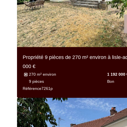
Propriété 9 pièces de
270 m² environ
à lisle-
000 €
270 m² environ
1 192 000 
9 pièces
Bon
Référence
7261p