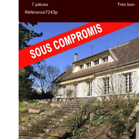
7 pièces
Très bon
Référence
7243p