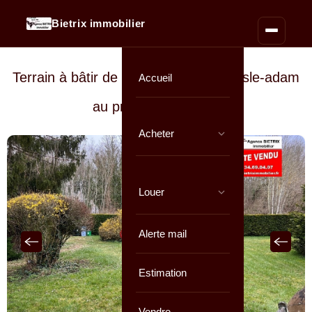
Bietrix immobilier
Terrain à bâtir de
405 m² environ
à lisle-adam
Accueil
au prix de
140 000 €
Acheter
Louer
Alerte mail
Estimation
Vendre