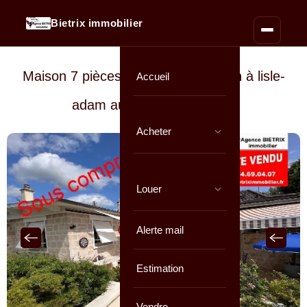
Bietrix immobilier
Maison 7 pièces de
212 m² environ
à lisle-
Accueil
adam au prix de
749 000 €
Acheter
Louer
Alerte mail
Estimation
Vendre