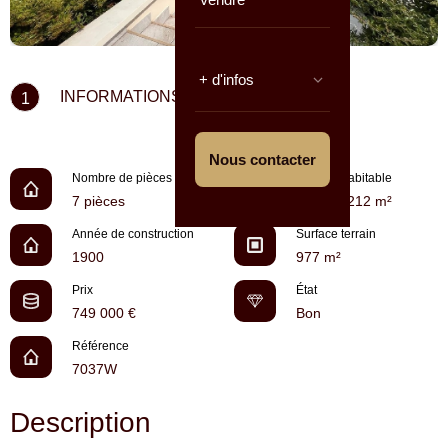
+ d'infos
INFORMATIONS CLÉS
1
Nous contacter
Nombre de pièces
Surface habitable
7 pièces
environ 212 m²
Année de construction
Surface terrain
1900
977 m²
Prix
État
749 000 €
Bon
Référence
7037W
Description