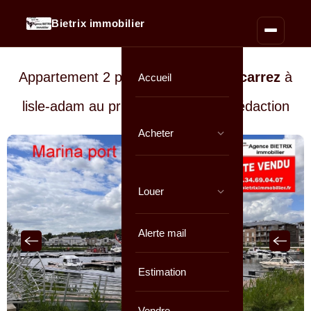
Bietrix immobilier
Appartement 2 pièces de
42 m² loi carrez
à
Accueil
lisle-adam au prix de
En cours de rédaction
Acheter
Louer
Alerte mail
Estimation
Vendre