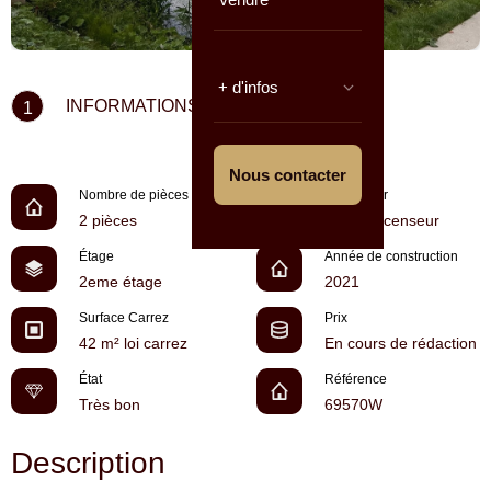
+ d'infos
INFORMATIONS CLÉS
1
Nous contacter
Nombre de pièces
Ascenseur
2 pièces
Pas d'ascenseur
Étage
Année de construction
2eme étage
2021
Surface Carrez
Prix
42 m² loi carrez
En cours de rédaction
État
Référence
Très bon
69570W
Description