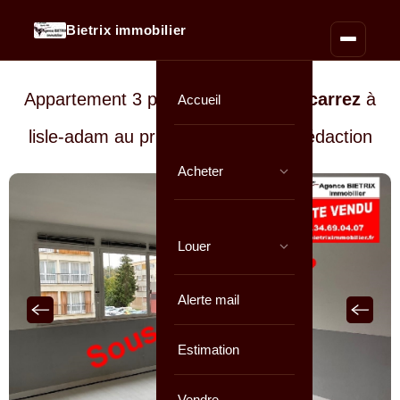
Bietrix immobilier
Appartement 3 pièces de
57 m² loi carrez
à
Accueil
lisle-adam au prix de
En cours de rédaction
Acheter
Louer
Alerte mail
Estimation
Vendre