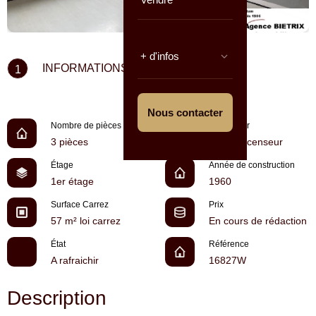
+ d'infos
INFORMATIONS CLÉS
1
Nous contacter
Nombre de pièces
Ascenseur
3 pièces
Pas d'ascenseur
Étage
Année de construction
1er étage
1960
Surface Carrez
Prix
57 m² loi carrez
En cours de rédaction
État
Référence
A rafraichir
16827W
Description