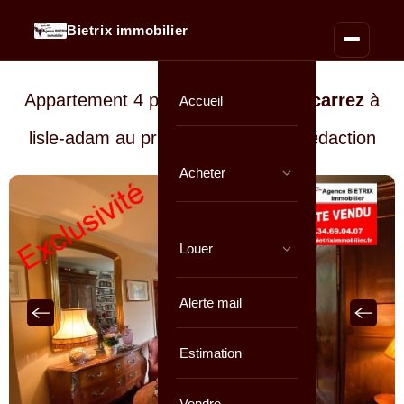
Bietrix immobilier
Appartement 4 pièces de
68 m² loi carrez
à
Accueil
lisle-adam au prix de
En cours de rédaction
Acheter
Louer
Alerte mail
Estimation
Vendre