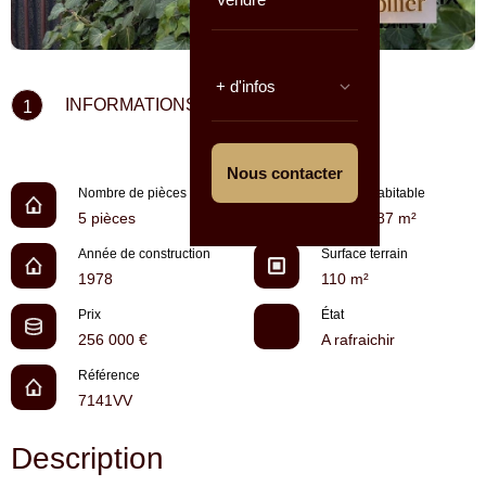
+ d'infos
INFORMATIONS CLÉS
1
Nous contacter
Nombre de pièces
Surface habitable
5 pièces
environ 87 m²
Année de construction
Surface terrain
1978
110 m²
Prix
État
256 000 €
A rafraichir
Référence
7141VV
Description