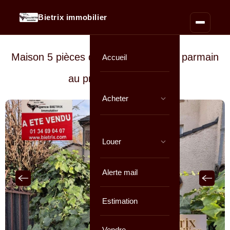
Bietrix immobilier
Maison 5 pièces de
87 m² environ
à parmain
Accueil
au prix de
256 000 €
Acheter
Louer
Alerte mail
Estimation
Vendre