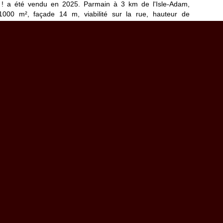
d ! a été vendu en 2025. Parmain à 3 km de l'Isle-Adam,
 1000 m², façade 14 m, viabilité sur la rue, hauteur de
, atelier au fond du jardin. exclusivité agence.
mprise * *Commission à la charge du vendeur