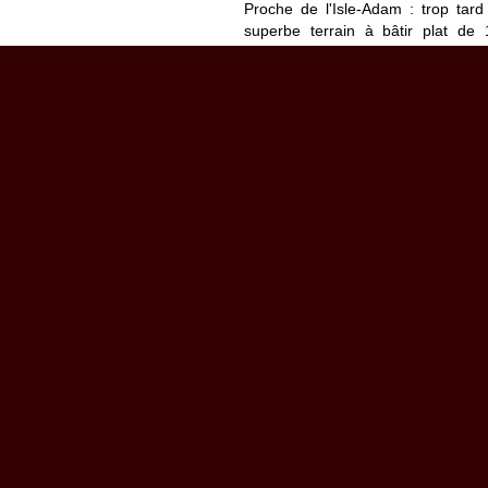
Proche de l'Isle-Adam : trop tar
superbe terrain à bâtir plat de
construction 9 m, bâtiment de france
Prix : 235 000Euros commission co