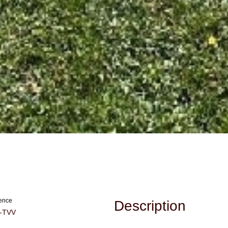
ence
Description
-TVV