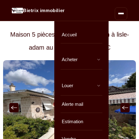
Bietrix immobilier
Maison 5 pièces de
122 m² environ
à lisle-
Accueil
adam au prix de
2 050 € / CC
Acheter
Louer
Alerte mail
Estimation
Vendre