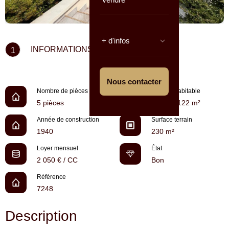
+ d'infos
INFORMATIONS CLÉS
1
Nous contacter
Nombre de pièces
Surface habitable
5 pièces
environ 122 m²
Année de construction
Surface terrain
1940
230 m²
Loyer mensuel
État
2 050 € / CC
Bon
Référence
7248
Description