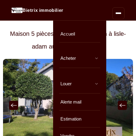
Bietrix immobilier
Maison 5 pièces de
110 m² environ
à lisle-
Accueil
adam au prix de
449 000 €
Acheter
Louer
Alerte mail
Estimation
Vendre