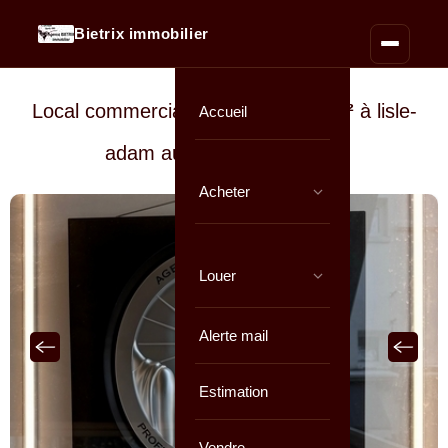
Bietrix immobilier
Local commercial 2 pièces de
24 m²
à lisle-
Accueil
adam au prix de
128 000 €
Acheter
Louer
Alerte mail
Estimation
Vendre