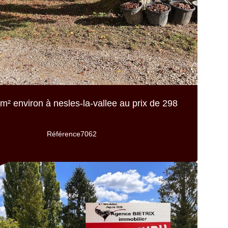
m² environ
à nesles-la-vallee au prix de
298
Référence
7062