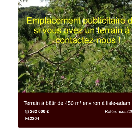
Terrain à bâtir de
450 m² environ
à lisle-adam 
262 000 €
Référence
s22
s2204