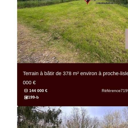
Terrain à bâtir de
378 m² environ
à proche-lis
000 €
144 000 €
Référence
719
7199-b