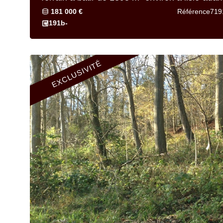
181 000 €
Référence
719
7191b-
EXCLUSIVITÉ