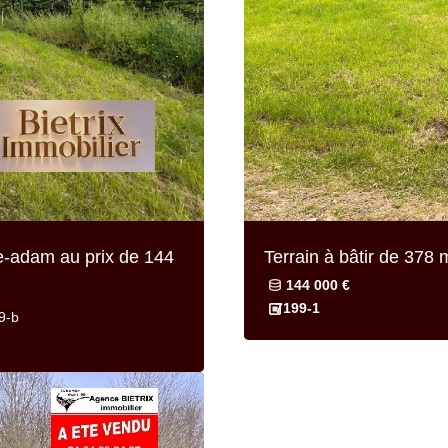
le-adam au prix de
144
Terrain à bâtir de
378 m
144 000 €
7199-1
9-b