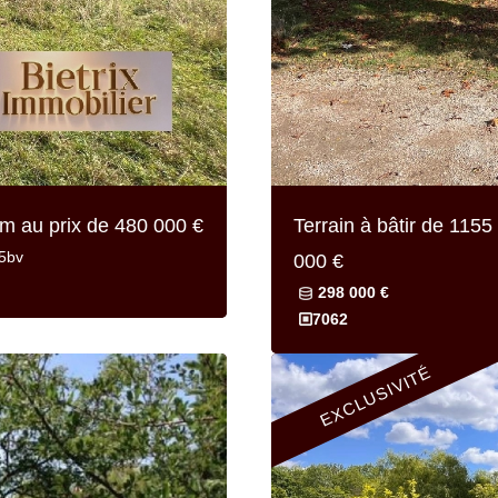
am au prix de
480 000 €
Terrain à bâtir de
1155 
5bv
000 €
298 000 €
7062
EXCLUSIVITÉ