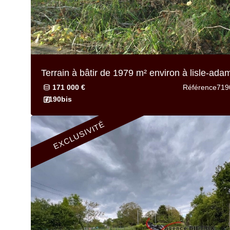
Terrain à bâtir de
1979 m² environ
à lisle-ada
171 000 €
Référence
719
7190bis
EXCLUSIVITÉ