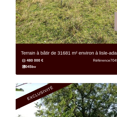
Terrain à bâtir de
31681 m² environ
à lisle-ad
480 000 €
Référence
704
7045bv
EXCLUSIVITÉ