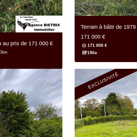
Terrain à bâtir de
1979 
171 000 €
m au prix de
171 000 €
171 000 €
0bis
7190a
EXCLUSIVITÉ