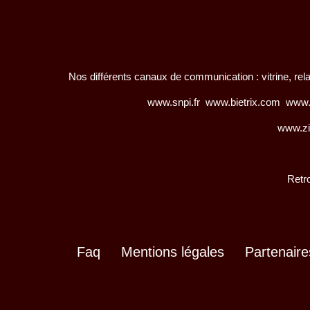
Nos différents canaux de communication : vitrine, relat
www.snpi.fr
www.bietrix.com
www.b
www.zi
Retr
Faq
Mentions légales
Partenaire