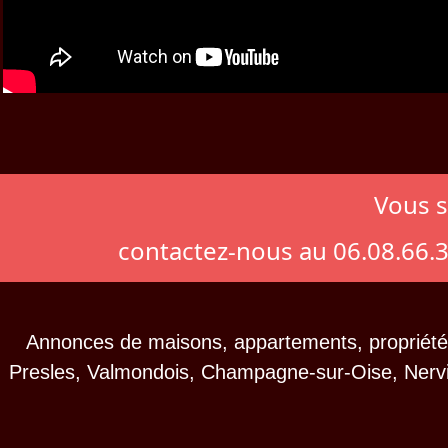
Vous s
contactez-nous au 06.08.66.
Annonces de maisons, appartements, propriétés
Presles, Valmondois, Champagne-sur-Oise, Nerville